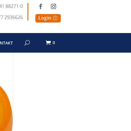
41 88271-0
77 2936626
Login
0
NTAKT