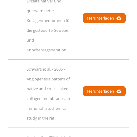
Einsatz nativer und 
quervernetzter 
Herunterladen
Kollagenmembranen für 
die gesteuerte Gewebe- 
und 
Knochenregeneration
Schwarz et al. - 2006 - 
Angiogenesis pattern of 
native and cross-linked 
Herunterladen
collagen membranes an 
immunohistochemical 
study in the rat