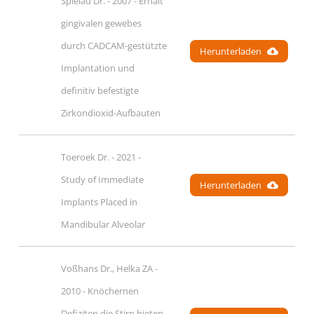
Spielau Dr. - 2007 - Erhalt 
gingivalen gewebes 
durch CADCAM-gestützte 
Herunterladen
Implantation und 
definitiv befestigte 
Zirkondioxid-Aufbauten
Toeroek Dr. - 2021 - 
Study of Immediate 
Herunterladen
Implants Placed in 
Mandibular Alveolar
Voßhans Dr., Helka ZA - 
2010 - Knöchernen 
Defiziten die Stirn bieten 