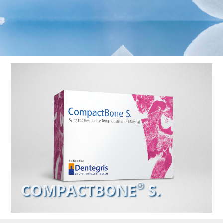
®
®
COMPACTBONE
COMPACTBONE
S.
S.