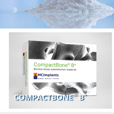
®
®
+
+
COMPACTBONE
COMPACTBONE
B
B