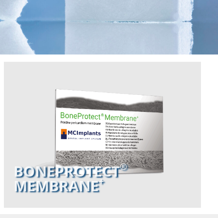
®
®
BONEPROTECT
BONEPROTECT
+
+
MEMBRANE
MEMBRANE