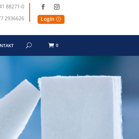
41 88271-0
77 2936626
Login
0
NTAKT