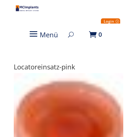
Login
Menü
0
Locatoreinsatz-pink