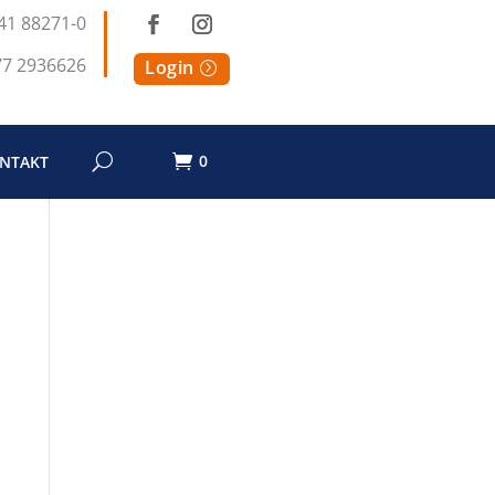
41 88271-0
77 2936626
Login
0
NTAKT