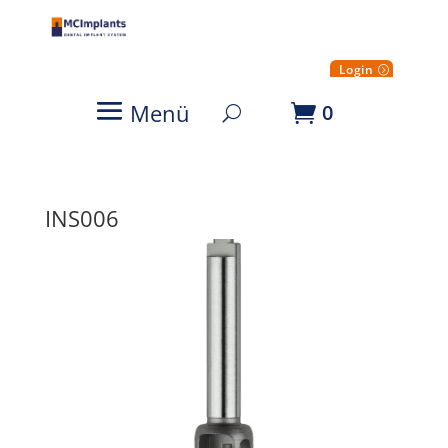
Login
Menü
0
INS006