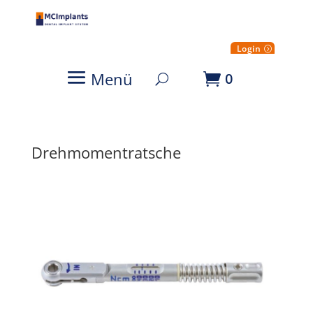
Login
Menü
0
Drehmomentratsche