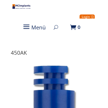
Login
Menü
0
450AK