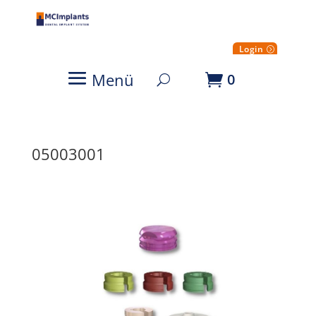
Login
Menü
0
05003001