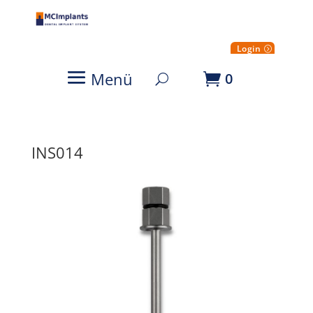
Login
Menü
0
INS014