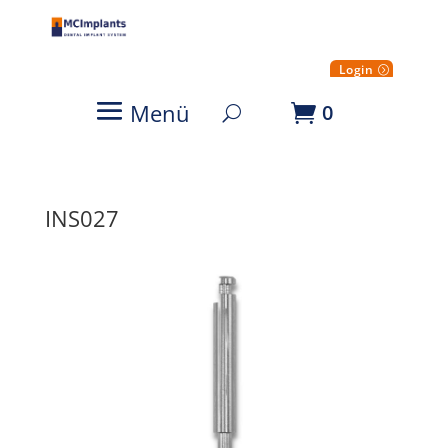
Login
Menü
0
INS027