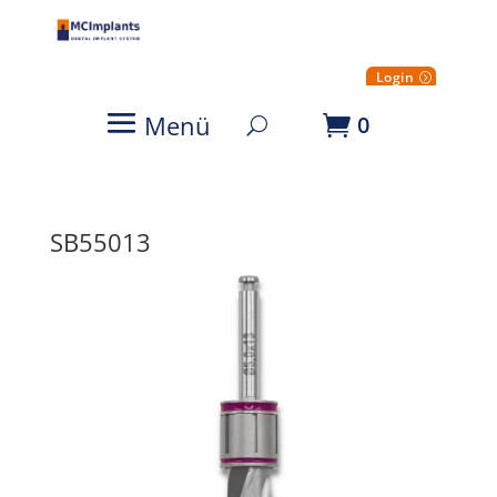
Login
Menü
0
SB55013