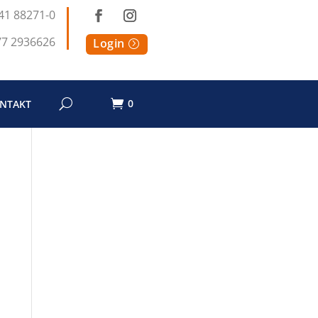
41 88271-0
77 2936626
Login
0
NTAKT