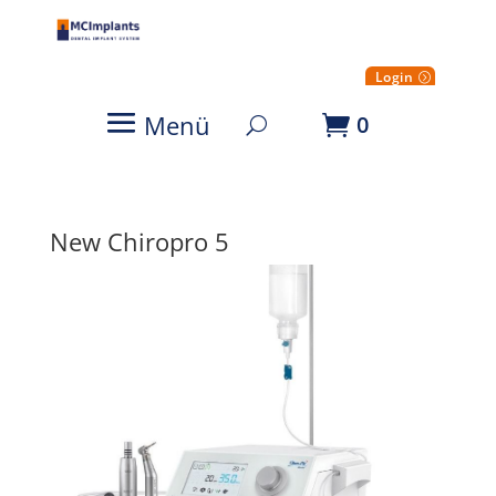
Login
Menü
0
New Chiropro 5