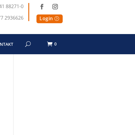
41 88271-0
77 2936626
Login
0
NTAKT