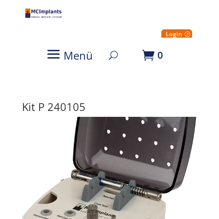
Login
Menü
0
Kit P 240105