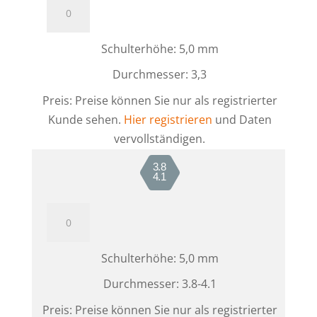
AGP/AGPL
Abdruckpfosten
(Pick-
Schulterhöhe:
5,0 mm
up)
Durchmesser:
3,3
Menge
Preis:
Preise können Sie nur als registrierter
Kunde sehen.
Hier registrieren
und Daten
vervollständigen.
AGP/AGPL
Abdruckpfosten
(Pick-
Schulterhöhe:
5,0 mm
up)
Durchmesser:
3.8-4.1
Menge
Preis:
Preise können Sie nur als registrierter