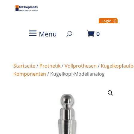
Login
Menü
0
Startseite
/
Prothetik
/
Vollprothesen
/
Kugelkopfaufb
Komponenten
/ Kugelkopf-Modellanalog