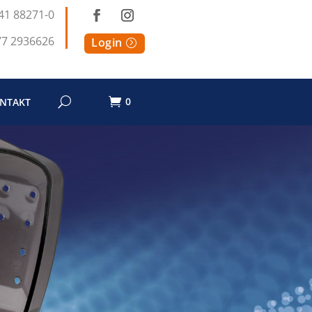
41 88271-0
77 2936626
Login
0
NTAKT