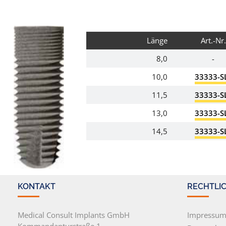
Länge
Art.-Nr.
8,0
-
10,0
33333-S
11,5
33333-S
13,0
33333-S
14,5
33333-S
KONTAKT
RECHTLI
Medical Consult Implants GmbH
Impressu