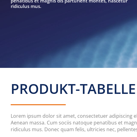
penatibus et magnis dis parturient montes, nascetur
ridiculus mus.
PRODUKT-TABELLE
Lorem ipsum dolor sit amet, consectetuer adipiscing e
Aenean massa. Cum sociis natoque penatibus et magni
ridiculus mus. Donec quam felis, ultricies nec, pellen