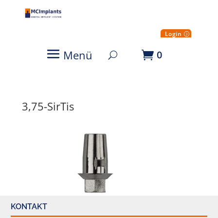
Login
Menü
0
3,75-SirTis
KONTAKT