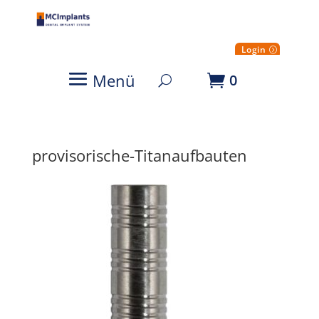
Login
Menü
0
provisorische-Titanaufbauten