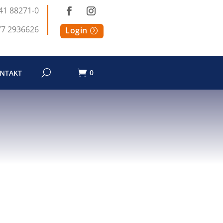
41 88271-0
77 2936626
Login
0
NTAKT