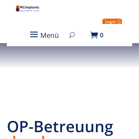
Login
Menü
0
Service
Dentegris OP-Support
OP-Betreuung