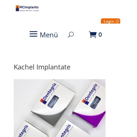
Login
Menü
0
Kachel Implantate