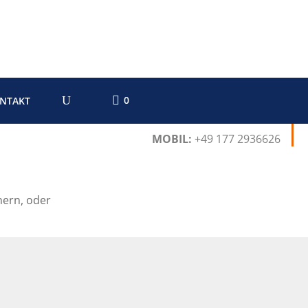
0
NTAKT
HOTLINE:
+49 2841 88271-0
MOBIL:
+49 177 2936626
nern, oder