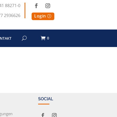
41 88271-0
77 2936626
Login
0
NTAKT
SOCIAL
ngungen