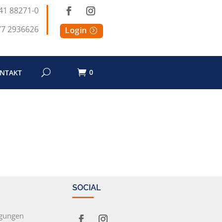
41 88271-0
77 2936626
Login
0
NTAKT
SOCIAL
ngungen