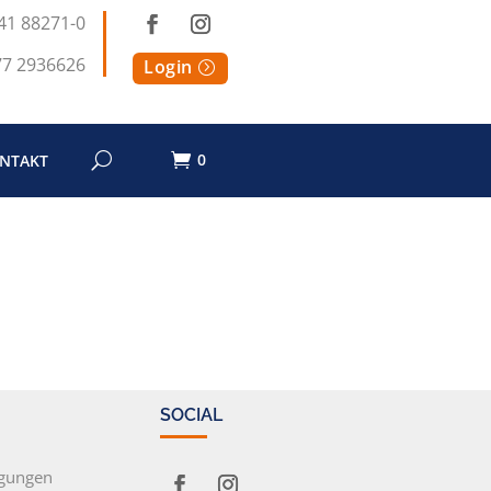
41 88271-0
77 2936626
Login
0
NTAKT
SOCIAL
ngungen