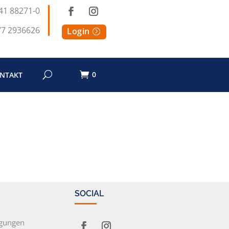
41 88271-0
77 2936626
Login
0
NTAKT
SOCIAL
ngungen